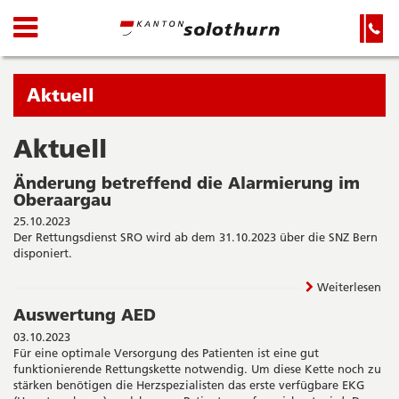
Kanton
Navigation
Hauptnavigation
Service-
Navigation
Solothurn
und
Wichtige
Suche
Seiten
Sie
Aktuell
befinden
sich
Aktuell
Startseite
Hauptnavigation
gerade
Inhalt
Änderung betreffend die Alarmierung im
in:
Sitemap
Oberaargau
Suche
25.10.2023
Der Rettungsdienst SRO wird ab dem 31.10.2023 über die SNZ Bern
disponiert.
Weiterlesen
Auswertung AED
03.10.2023
Für eine optimale Versorgung des Patienten ist eine gut
funktionierende Rettungskette notwendig. Um diese Kette noch zu
stärken benötigen die Herzspezialisten das erste verfügbare EKG