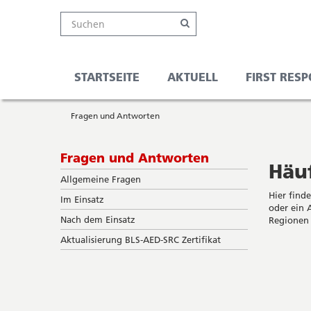
Kanton
Suche
Online-
Navigation
Hauptnavigation
Service-
Suchen
Schalter
Navigation
Solothurn
Wichtige
und
Seiten
Suche
STARTSEITE
AKTUELL
FIRST RES
Sie
Startseite
befinden
Fragen und Antworten
Hauptnavigation
sich
Inhalt
hier
Sitemap
Subnavigation
Fragen und Antworten
Suche
Häuf
Allgemeine Fragen
Hier finde
Im Einsatz
oder ein 
Nach dem Einsatz
Regionen
Aktualisierung BLS-AED-SRC Zertifikat