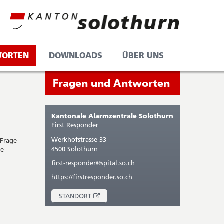
WORTEN
DOWNLOADS
ÜBER UNS
Seitenleiste
Sie
Fragen und Antworten
befinden
sich
Kantonale Alarmzentrale Solothurn
gerade
First Responder
in:
Werkhofstrasse 33
 Frage
4500 Solothurn
re
first-responder@spital.so.ch
https://firstresponder.so.ch
ÖFFNET
STANDORT
IN
NEUEM
FENSTER